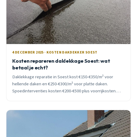
4 DECEMBER 2025 · KOSTEN DAKDEKKER SOEST
Kosten repareren daklekkage Soest: wat
betaal je echt?
Daklekkage reparatie in Soest kost €150-€350/m² voor
hellende daken en €250-€300/m² voor platte daken.
Spoedinterventies kosten €200-€500 plus voorrijkosten.
Ontdek wat de prijs bepaalt en hoe je hoge kosten
voorkomt.