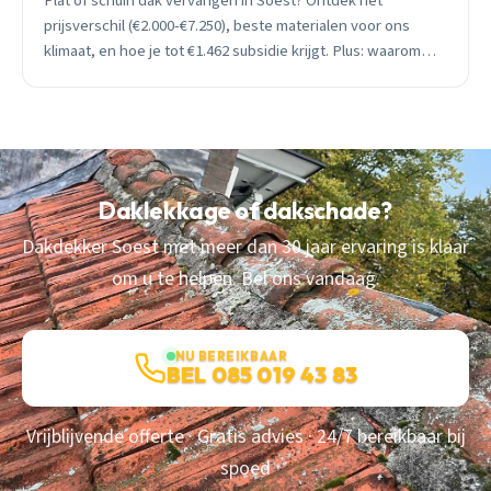
Plat of schuin dak vervangen in Soest? Ontdek het
prijsverschil (€2.000-€7.250), beste materialen voor ons
klimaat, en hoe je tot €1.462 subsidie krijgt. Plus: waarom
winterwerk je 10-20% bespaart.
Daklekkage of dakschade?
Dakdekker Soest met meer dan 30 jaar ervaring is klaar
om u te helpen. Bel ons vandaag.
NU BEREIKBAAR
BEL 085 019 43 83
Vrijblijvende offerte · Gratis advies · 24/7 bereikbaar bij
spoed