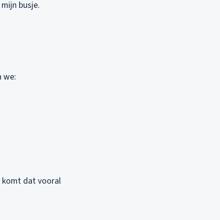
mijn busje.
n we:
j komt dat vooral