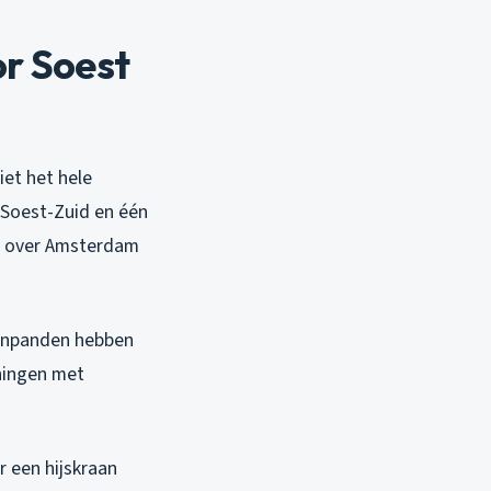
r Soest
iet het hele
n Soest-Zuid en één
ine over Amsterdam
tenpanden hebben
oningen met
r een hijskraan