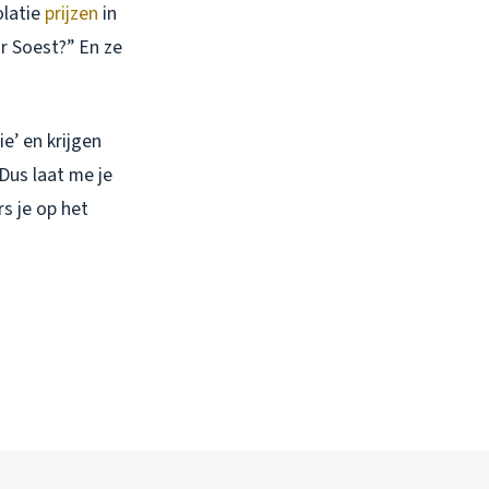
olatie
prijzen
in
r Soest?” En ze
ie’ en krijgen
Dus laat me je
s je op het