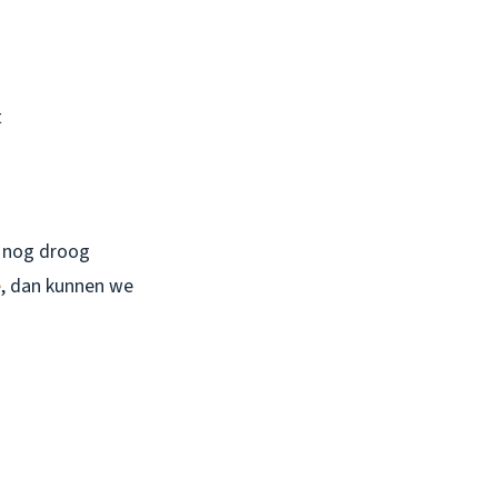
t
s nog droog
e
, dan kunnen we