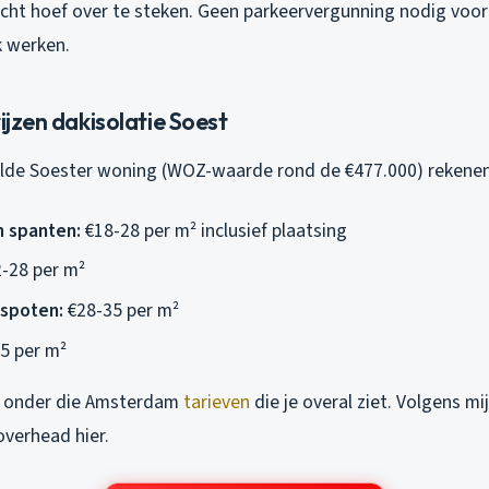
cht hoef over te steken. Geen parkeervergunning nodig voor 
 werken.
rijzen dakisolatie Soest
lde Soester woning (WOZ-waarde rond de €477.000) rekene
n spanten:
€18-28 per m² inclusief plaatsing
-28 per m²
spoten:
€28-35 per m²
5 per m²
% onder die Amsterdam
tarieven
die je overal ziet. Volgens mi
overhead hier.