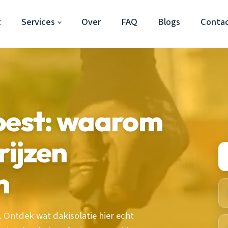
t
Services
Over
FAQ
Blogs
Conta
Soest: waarom
ijzen
n
 Ontdek wat dakisolatie hier echt