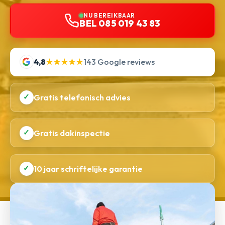
NU BEREIKBAAR
BEL 085 019 43 83
4,8
★★★★★
143 Google reviews
✓
Gratis telefonisch advies
✓
Gratis dakinspectie
✓
10 jaar schriftelijke garantie