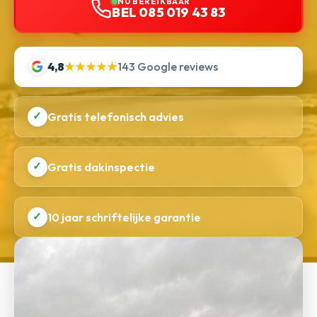
NU BEREIKBAAR
BEL 085 019 43 83
4,8
★★★★★
143 Google reviews
✓
Gratis telefonisch advies
✓
Gratis dakinspectie
✓
10 jaar schriftelijke garantie