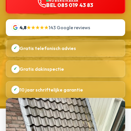
NU BEREIKBAAR
BEL 085 019 43 83
4,8
★★★★★
143 Google reviews
✓
Gratis telefonisch advies
✓
Gratis dakinspectie
✓
10 jaar schriftelijke garantie